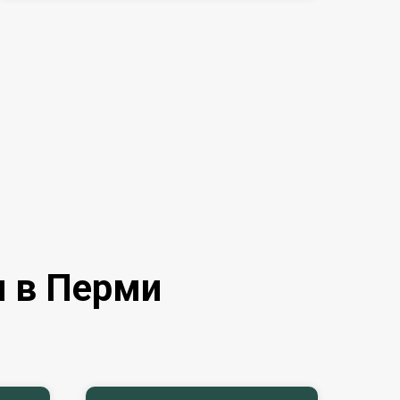
нуть здоровье, доверие и устойчивость.
и этот путь вместе с вашей семьёй.
и в Перми