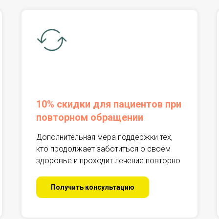
пповые занятия. Психологи помогают подростку разо
 прибегания к наркотикам.
агаем сопровождение и участие в постреабилитацион
роваться к жизни без употребления.
ботают наши специалисты в области наркологии, пси
— от первичного обращения до полной социальной а
10% скидки для пациентов при
аботаны с учётом возраста и потребностей подростк
повторном обращении
внешние провоцирующие факторы.
Дополнительная мера поддержки тех,
стками работают специалисты, имеющие опыт в детск
кто продолжает заботиться о своём
ся лечением одного пациента. Родители и близкие п
здоровье и проходит лечение повторно
едения.
Получить консультацию
поведении ребёнка — отдаление, раздражительность,
дростковая наркозависимость не пройдёт сама собо