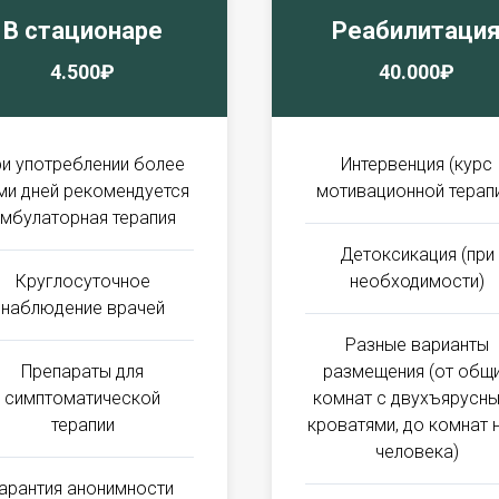
В стационаре
Реабилитаци
4.500₽
40.000₽
и употреблении более
Интервенция (курс
ми дней рекомендуется
мотивационной терап
мбулаторная терапия
Детоксикация (при
Круглосуточное
необходимости)
наблюдение врачей
Разные варианты
Препараты для
размещения (от общ
симптоматической
комнат с двухъярусн
терапии
кроватями, до комнат 
человека)
Гарантия анонимности