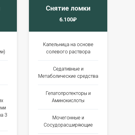
я
Снятие ломки
6.100₽
Капельница на основе
ии)
солевого раствора
Седативные и
Метаболические средства
Гепатопротекторы и
их
Аминокислоты
ыми
на 3
Мочегонные и
Сосудорасширяющие