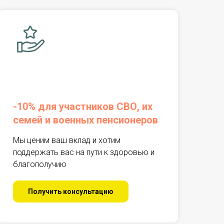
браться в причинах зависимости и
ных мероприятиях. Это снижает риск
хиатрии и психологии. Это позволяет
даптации.
-10% для участников СВО, их
ов. При необходимости — лечение в
семей и военных пенсионеров
Мы ценим ваш вклад и хотим
ой и подростковой психиатрии.
поддержать вас на пути к здоровью и
олучают рекомендации, психологическую
благополучию
Получить консультацию
 уход из дома, скрытность, — не
й, но своевременная поддержка способна