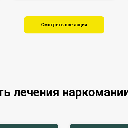
 несовершеннолетними и их родителями, помогая вер
Смотреть все акции
ию и записаться на консультацию — мы готовы пройт
ь лечения наркомани