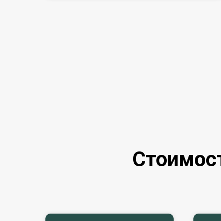
изменить всё.
В центре «Берег Надежды» мы работаем с
Свяжитесь с нами, чтобы обсудить ситуац
Стоимост